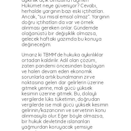
aykırılık açık olmasına rağmen
Hükümet neye güveniyor? Cevabı,
herhalde yargının bazı eski içtihatları.
Ancak, “sui misal emsal olmaz”. Yargının
doğru içtihatları da var ve örnek
alınması gereken onlar. Gündemde
olağanüstü bir değişiklik olmazsa,
gelecek haftaki yazımda bu konuya
değineceğim.
Umarız ki TBMM’de hukuka aykırılıklar
ortadan kaldırılır. Adil olan çözüm,
zaten pandemi öncesinden başlayan
ve halen devam eden ekonomik
sorunlarla artık bunalmanın zirve
noktasına gelen dar gelirlerin üzerine
gitmek yerine, mali gücü yüksek
kesimin üzerine gitmek. Bu, dolaylı
vergilerde lüks tüketimin, doğrudan
vergilerde ise mali gücü yüksek kesimin
gelirinin/kazancının ve servetinin konu
alınmasıyla olur. Eğer böyle olmazsa,
bir hukuk devletinde ıslananları
yağmurdan koruyacak şemsiye