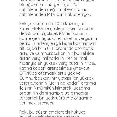
olduğu anlamına gelmiyor. Yat
sahiplerinden değil, mütevazi araç
sahiplerinden MTV alınmak isteniyor.
Pek çok kurumun 2023 kazançları
zaten Ek-KV ile yüklenmişken şimdi bir
de %5 daha yüksek KV’nin konusu
haline getiriliyor. Özel tüketim vergisinin
petrol ürünleriyle ilgili kısmı bakımından
altı ayda bir YÜFE oranında otomatik
artış ve Cumhurbaşkanı’nın bu şekilde
artan vergi miktarlarını her bir mal
itibarıyla en yüksek vergi tutarının “beş
katına kadar” artırabilmesi (mevcut
ÖTVK’da otomatik artış yok ve
Cumhurbaşkanı’nın yetkisi “en yüksek
vergi tutarının “yarısına kadar” artırma
ile sınırlı) mümkün kılınarak, yasama
organının dahi sahip olup olmadığı
tartışmalı bir yetki yürütme organına
verilmek isteniyor.
Peki, bu düzenlemelerdeki hukuka