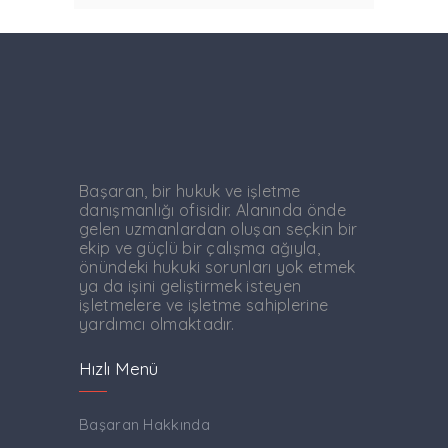
Başaran, bir hukuk ve işletme
danışmanlığı ofisidir. Alanında önde
gelen uzmanlardan oluşan seçkin bir
ekip ve güçlü bir çalışma ağıyla,
önündeki hukuki sorunları yok etmek
ya da işini geliştirmek isteyen
işletmelere ve işletme sahiplerine
yardımcı olmaktadır.
Hızlı Menü
Başaran Hakkında