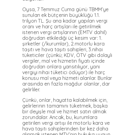
Oysa, 7 Temmuz Cuma günü TBMM’ye
sunulan ek bütçenin büyüklüğü 1.1.
trilyon TL. Şu ana kadar yapılan vergi
oranı ve harç artışları ile getirilmek
istenen vergi artışlarının (EMTV dahil)
doğrudan etkilediği üç kesim var: 1.
şirketler (/kurumlar), 2.motorlu kara
taşıtı ve hava taşıtı sahipleri, 3.nihai
tüketiciler (çünkü; KDV, ÖTV gibi dolaylı
vergiler, mal ve hizmetin fiyatı içinde
doğrudan onlara yansıtılıyor, yani
vergiyi nihai tüketici ödüyor) ile harç
konusu mal veya hizmeti alanlar. Bunlar
arasında en fazla mağdur olanlar, dar
gelirliler.
Çünkü, onlar, hayatta kalabilmek için,
gelirlerinin tamamını tüketmek, başka
bir deyişle mal ve hizmet satın almak
zorundalar. Ancak, bu, kurumlara
getirilen vergi artışı ile motorlu kara ve
hava taşıtı sahiplerinden bir kez daha
alınmak istenen MTV’nin hukuka uygun