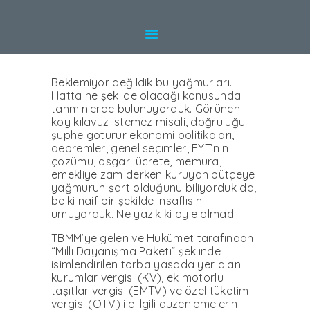
HAKKINDA
TÜRKIYE’DE
HIZMETLER
ALMANYA’DA
Beklemiyor değildik bu yağmurları.
HIZMETLER
Hatta ne şekilde olacağı konusunda
tahminlerde bulunuyorduk. Görünen
UZMANLAR
köy kılavuz istemez misali, doğruluğu
şüphe götürür ekonomi politikaları,
BLOG
depremler, genel seçimler, EYT’nin
çözümü, asgari ücrete, memura,
KARIYER
emekliye zam derken kuruyan bütçeye
yağmurun şart olduğunu biliyorduk da,
WEBINAR
belki naif bir şekilde insaflısını
umuyorduk. Ne yazık ki öyle olmadı.
İLETIŞIM
TBMM’ye gelen ve Hükümet tarafından
“Milli Dayanışma Paketi” şeklinde
isimlendirilen torba yasada yer alan
kurumlar vergisi (KV), ek motorlu
taşıtlar vergisi (EMTV) ve özel tüketim
vergisi (ÖTV) ile ilgili düzenlemelerin