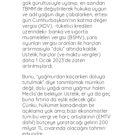
gök gürültüsüyle uyanıp, en azından
TBMM’de değiştirilerek hukuka uygun
ve adil yağsın diye çabalarken, ertesi
gün Cumhurbaşkanı’nın katma değer
vergisi (KDV), -tüketici kredileri
üzerindeki- banka ve sigorta
muameleleri vergisi (BSMV), şans
oyunları vergisi oranları ile harçları
artırmasıyla “dolu” altında kaldık.
Üstelik, harçlar (ve maktu vergiler)
daha 1 Ocak 2023’de zaten
artırılmışlardı.
Bunu, “yağmurdan kaçarken doluya
tutulmak” diye tanımlamak mümkün
değil; dolu yağdı ama yağmur halen
Meclis’de bekliyor. Üstelik, er ya da geç
buna fırtına da eşlik edecek gibi.
Çünkü, hükümet kanadından bir
açıklama yok ama, bazı ekonomistler
tüm bu vergi ve harç artışlarının (EMTV
dahil) bütçeye yaratacağı gelirin 200
milyar TL civarında olacağını tahmin
ediyorlar.