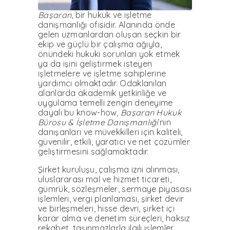
Başaran
, bir hukuk ve işletme
danışmanlığı ofisidir. Alanında önde
gelen uzmanlardan oluşan seçkin bir
ekip ve güçlü bir çalışma ağıyla,
önündeki hukuki sorunları yok etmek
ya da işini geliştirmek isteyen
işletmelere ve işletme sahiplerine
yardımcı olmaktadır. Odaklanılan
alanlarda akademik yetkinliğe ve
uygulama temelli zengin deneyime
dayalı bu know-how,
Başaran Hukuk
Bürosu & İşletme Danışmanlığı
’nın
danışanları ve müvekkilleri için kaliteli,
güvenilir, etkili, yaratıcı ve net çözümler
geliştirmesini sağlamaktadır.
Şirket kuruluşu, çalışma izni alınması,
uluslararası mal ve hizmet ticareti,
gümrük, sözleşmeler, sermaye piyasası
işlemleri, vergi planlaması, şirket devir
ve birleşmeleri, hisse devri, şirket içi
karar alma ve denetim süreçleri, haksız
rekabet, taşınmazlarla ilgili işlemler,