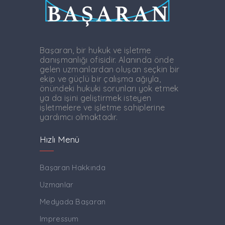
Başaran, bir hukuk ve işletme
danışmanlığı ofisidir. Alanında önde
gelen uzmanlardan oluşan seçkin bir
ekip ve güçlü bir çalışma ağıyla,
önündeki hukuki sorunları yok etmek
ya da işini geliştirmek isteyen
işletmelere ve işletme sahiplerine
yardımcı olmaktadır.
Hızlı Menü
Başaran Hakkında
Uzmanlar
Medyada Başaran
Impressum