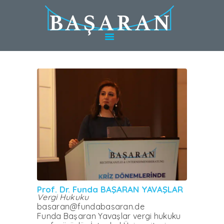
HAKKINDA
TÜRKIYE’DE
HIZMETLER
ALMANYA’DA
HIZMETLER
UZMANLAR
BLOG
KARIYER
WEBINAR
İLETIŞIM
Prof. Dr. Funda BAŞARAN YAVAŞLAR
Vergi Hukuku
basaran@fundabasaran.de
Funda Başaran Yavaşlar vergi hukuku