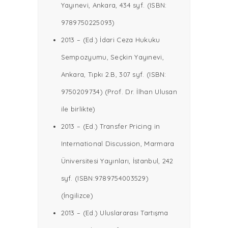
Yayınevi, Ankara, 434 syf. (ISBN:
9789750225093)
2013 – (Ed.) İdari Ceza Hukuku
Sempozyumu, Seçkin Yayınevi,
Ankara, Tıpkı 2.B, 307 syf. (ISBN:
9750209734) (Prof. Dr. İlhan Ulusan
ile birlikte)
2013 – (Ed.) Transfer Pricing in
International Discussion, Marmara
Üniversitesi Yayınları, İstanbul, 242
syf. (ISBN:9789754003529)
(İngilizce)
2013 – (Ed.) Uluslararası Tartışma