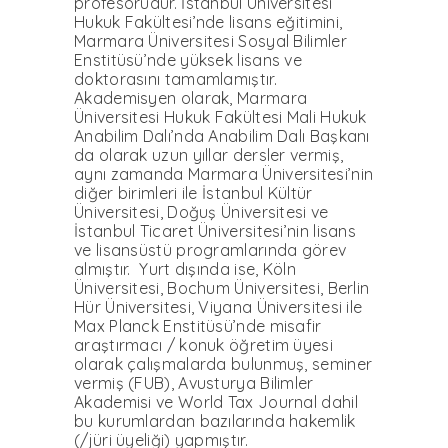
profesörüdür. İstanbul Üniversitesi
Hukuk Fakültesi’nde lisans eğitimini,
Marmara Üniversitesi Sosyal Bilimler
Enstitüsü’nde yüksek lisans ve
doktorasını tamamlamıştır.
Akademisyen olarak, Marmara
Üniversitesi Hukuk Fakültesi Mali Hukuk
Anabilim Dalı’nda Anabilim Dalı Başkanı
da olarak uzun yıllar dersler vermiş,
aynı zamanda Marmara Üniversitesi’nin
diğer birimleri ile İstanbul Kültür
Üniversitesi, Doğuş Üniversitesi ve
İstanbul Ticaret Üniversitesi’nin lisans
ve lisansüstü programlarında görev
almıştır. Yurt dışında ise, Köln
Üniversitesi, Bochum Üniversitesi, Berlin
Hür Üniversitesi, Viyana Üniversitesi ile
Max Planck Enstitüsü’nde misafir
araştırmacı / konuk öğretim üyesi
olarak çalışmalarda bulunmuş, seminer
vermiş (FUB), Avusturya Bilimler
Akademisi ve World Tax Journal dahil
bu kurumlardan bazılarında hakemlik
(/jüri üyeliği) yapmıştır.