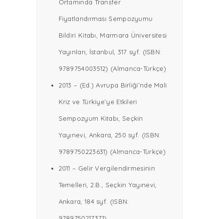
Ortamında Transfer
Fiyatlandırması Sempozyumu
Bildiri Kitabı, Marmara Üniversitesi
Yayınları, İstanbul, 317 syf. (ISBN:
9789754003512) (Almanca-Türkçe)
2013 – (Ed.) Avrupa Birliği’nde Mali
Kriz ve Türkiye’ye Etkileri
Sempozyum Kitabı, Seçkin
Yayınevi, Ankara, 250 syf. (ISBN:
9789750223631) (Almanca-Türkçe)
2011 – Gelir Vergilendirmesinin
Temelleri, 2.B., Seçkin Yayınevi,
Ankara, 184 syf. (ISBN:
9789750217371)