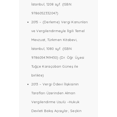
İstanbul, 1208 syf. (ISBN:
9786052332047)
2015 – (Derleme) Vergi Kanunları
ve Vergilendirmeyle İlgili Temel
Mevzuat, Türkmen Kitabevi,
İstanbul, 1080 syf. (ISBN:
9786054749430) (Dr. Öğr. Üyesi
Tuğçe Karaçoban Güneş ile
birlikte)
2013 – Vergi Ödevi İlişkisinin
Tarafları Üzerinden Alman
Vergilendirme Usulü –Hukuk
Devleti Bakış Açısıyla-, Seçkin