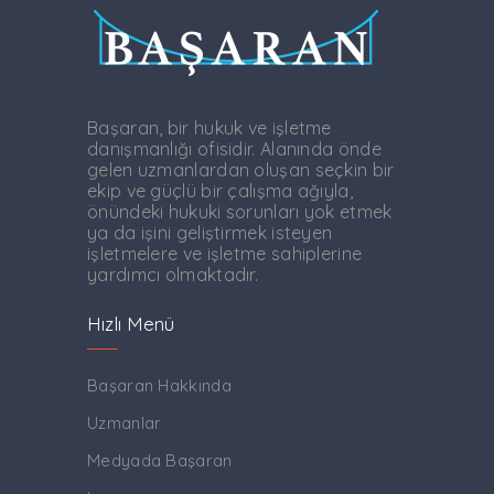
Başaran, bir hukuk ve işletme
danışmanlığı ofisidir. Alanında önde
gelen uzmanlardan oluşan seçkin bir
ekip ve güçlü bir çalışma ağıyla,
önündeki hukuki sorunları yok etmek
ya da işini geliştirmek isteyen
işletmelere ve işletme sahiplerine
yardımcı olmaktadır.
Hızlı Menü
Başaran Hakkında
Uzmanlar
Medyada Başaran