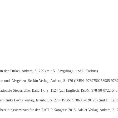
in der Türkei, Ankara, S. 229 (mit N. Saygilioglu und I. Coskun)
ten und -Vergehen, Seckin Verlag, Ankara, S. 176 (ISBN: 9789750258985 978
tionale Steuerreihe, Band 17, S. 1124 (auf Englisch, ISBN: 978-90-8722-543-
uer, Oniki Levha Verlag, Istanbul, S. 278 (ISBN: 9786057820129) (mit E. Cal
orbereitungsseminars für den EATLP Kongress 2018, Adalet Verlag, Ankara, S