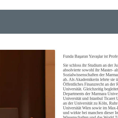
STARTSEITE
ÜBER BASARAN
DIENSTLEISTUNGEN IN
TÜRKIYE
DIENSTLEISTUNGEN IN
Funda Başaran Yavaşlar ist Profes
Sie schloss ihr Studium an der Ju
DEUTSCHLAND
absolvierte sowohl ihr Master- al
Sozialwissenschaften der Marmar
ab. Als Akademikerin lehrte sie ü
EXPERTEN
Öffentliches Finanzrecht an der
Universität. Gleichzeitig beglei
KONTAKT
Departments der Marmara Univers
Universität und Istanbul Ticaret 
an der Universität zu Köln, Ruhr
Universität Wien sowie im Max-Pl
und wirkte bei manchen dieser In
Wissenschaften und das World Ta