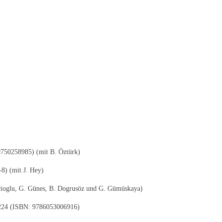
9750258985) (mit B. Öztürk)
8) (mit J. Hey)
icioglu, G. Günes, B. Dogrusöz und G. Gümüskaya)
. 224 (ISBN: 9786053006916)