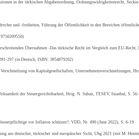
ktionen in der türkischen Abgabenordnung, Ordnungswidrigkeitenrecht, Secki
rechte und -freiheiten, Führung der Öffentlichkeit in den Bereichen öffentliche
: 9750209550)
erschreitenden Übernahmen -Das türkische Recht im Vergleich zum EU-Recht, 
. 281-297 (in Deutsch, ISBN: 3854879202)
 Verschmelzung von Kapitalgesellschaften, Unternehmensverschmelzungen, Hrsg.
irksamkeit der Steuergerichtsbarkeit, Hrsg. N. Saban, TESEV, Istanbul, S. 56
euerpflichtige vor Inflation schützen?, VDD, Nr. 490 (June 2022), S. 6-19
ng aus deutscher, türkischer und europäischer Sicht, Ubg 2021 (mit M. Heintz