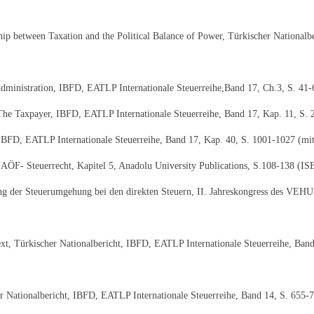
ship between Taxation and the Political Balance of Power, Türkischer Nationa
dministration, IBFD, EATLP Internationale Steuerreihe,Band 17, Ch.3, S. 41
 The Taxpayer, IBFD, EATLP Internationale Steuerreihe, Band 17, Kap. 11, S.
 IBFD, EATLP Internationale Steuerreihe, Band 17, Kap. 40, S. 1001-1027 (mi
AÖF- Steuerrecht, Kapitel 5, Anadolu University Publications, S.108-138 (I
ng der Steuerumgehung bei den direkten Steuern, II. Jahreskongress des VEHU
t, Türkischer Nationalbericht, IBFD, EATLP Internationale Steuerreihe, Ban
er Nationalbericht, IBFD, EATLP Internationale Steuerreihe, Band 14, S. 655-