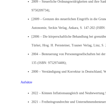
2009 – Steuerliche Ordnungswidrigkeiten und ihre San
9750209734);
[2009 – Grenzen des steuerlichen Eingriffs in die Grund
Autonomie, Seckin Verlag, Ankara, S. 147-202 (ISBN
[2006 – Die körperschaftliche Behandlung bei grenzüb
Türkei, Hrsg. H. Pernsteiner, Trauner Verlag, Linz, S
2004 – Besteuerung von Personengesellschaften bei der
135 (ISBN: 9752974406);
2000 – Verständigung und Korrektur in Deutschland, W
Aufsätze
2022 – Können Inflationsausgleich und Neubewertung St
2021 – Freiheitsgrundrechte und Unternehmensbesteueru