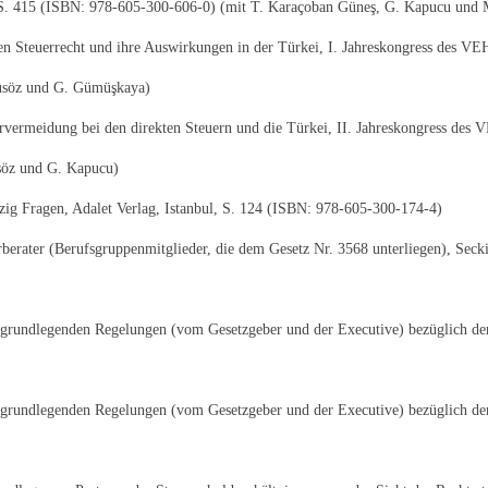
, S. 415 (ISBN: 978-605-300-606-0) (mit T. Karaçoban Güneş, G. Kapucu und 
en Steuerrecht und ihre Auswirkungen in der Türkei, I. Jahreskongress des VE
usöz und G. Gümüşkaya)
ermeidung bei den direkten Steuern und die Türkei, II. Jahreskongress des 
söz und G. Kapucu)
zig Fragen, Adalet Verlag, Istanbul, S. 124 (ISBN: 978-605-300-174-4)
berater (Berufsgruppenmitglieder, die dem Gesetz Nr. 3568 unterliegen), Sec
rundlegenden Regelungen (vom Gesetzgeber und der Executive) bezüglich der 
grundlegenden Regelungen (vom Gesetzgeber und der Executive) bezüglich der