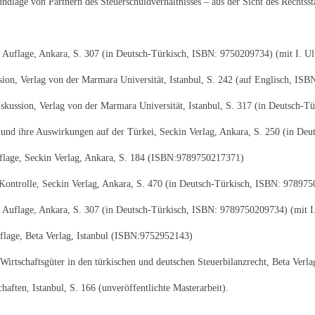
dlage von Partnern des Steuerschuldverhältnisses – aus der Sicht des Rechtssta
2. Auflage, Ankara, S. 307 (in Deutsch-Türkisch, ISBN: 9750209734) (mit I. Ul
ussion, Verlag von der Marmara Universität, Istanbul, S. 242 (auf Englisch, I
Diskussion, Verlag von der Marmara Universität, Istanbul, S. 317 (in Deutsch
n und ihre Auswirkungen auf der Türkei, Seckin Verlag, Ankara, S. 250 (in D
flage, Seckin Verlag, Ankara, S. 184 (ISBN:9789750217371)
Kontrolle, Seckin Verlag, Ankara, S. 470 (in Deutsch-Türkisch, ISBN: 978975
1. Auflage, Ankara, S. 307 (in Deutsch-Türkisch, ISBN: 9789750209734) (mit I
lage, Beta Verlag, Istanbul (ISBN:9752952143)
Wirtschaftsgüter in den türkischen und deutschen Steuerbilanzrecht, Beta Verl
aften, Istanbul, S. 166 (unveröffentlichte Masterarbeit).