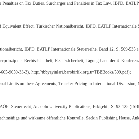
 Penalties on Tax Duties, Surcharges and Penalties in Tax Law, IBFD, EATLP 
 Equivalent Effect, Türkischer Nationalbericht, IBFD, EATLP Internationale 
tionalbericht, IBFD, EATLP Internationale Steuerreihe, Band 12, S. 509-535 
terprinzip der Rechtssicherheit, Rechtssicherheit, Tagungsband der 4. Konferen
605-9050-33-3), http://tbbyayinlari.barobirlik.org.tr/TBBBooks/509.pdf);
al Limits on these Agreements, Transfer Pricing in International Discussion,
ÖF- Steuerrecht, Anadolu University Publications, Eskişehir, S. 92-125 (IS
echtmäßige und wirksame öffentliche Kontrolle, Seckin Publishing House, Ank