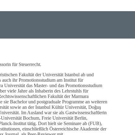
sorin für Steuerrecht.
ristischen Fakultät der Universität Istanbul ab und
s auch ihr Promotionsstudium am Institut für
a Universität das Master- und das Promotionsstudium
ber viele Jahre als Inhaberin des Lehrstuhls für
 Rechtswissenschaftlichen Fakultät der Marmara
tete sie Bachelor und postgraduale Programme an weiteren
ität sowie an der Istanbul Kültür Universität, Doğuş
Universität. Im Ausland war sie als Gastwissenschaftlerin
-Universität Bochum, Freie Universität Berlin,
anck-Institut tätig. Dort hielt sie Seminare ab (FUB),
stitutionen, einschließlich Österreichische Akademie der
x Journal, als Peer-Reviewer mit.