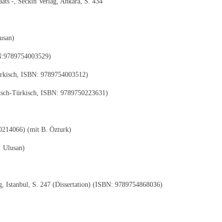
ats -, Seckin Verlag, Ankara, S. 434
usan)
SBN:9789754003529)
-Türkisch, ISBN: 9789754003512)
eutsch-Türkisch, ISBN: 9789750223631)
0214066) (mit B. Özturk)
. Ulusan)
ag, Istanbul, S. 247 (Dissertation) (ISBN: 9789754868036)