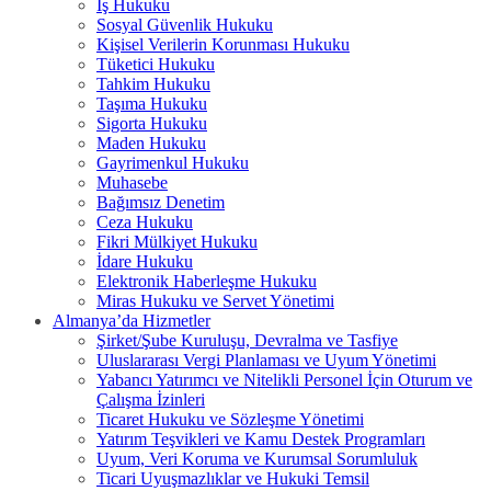
İş Hukuku
Sosyal Güvenlik Hukuku
Kişisel Verilerin Korunması Hukuku
Tüketici Hukuku
Tahkim Hukuku
Taşıma Hukuku
Sigorta Hukuku
Maden Hukuku
Gayrimenkul Hukuku
Muhasebe
Bağımsız Denetim
Ceza Hukuku
Fikri Mülkiyet Hukuku
İdare Hukuku
Elektronik Haberleşme Hukuku
Miras Hukuku ve Servet Yönetimi
Almanya’da Hizmetler
Şirket/Şube Kuruluşu, Devralma ve Tasfiye
Uluslararası Vergi Planlaması ve Uyum Yönetimi
Yabancı Yatırımcı ve Nitelikli Personel İçin Oturum ve
Çalışma İzinleri
Ticaret Hukuku ve Sözleşme Yönetimi
Yatırım Teşvikleri ve Kamu Destek Programları
Uyum, Veri Koruma ve Kurumsal Sorumluluk
Ticari Uyuşmazlıklar ve Hukuki Temsil