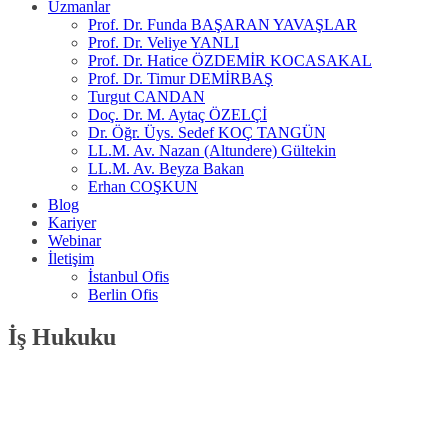
Uzmanlar
Prof. Dr. Funda BAŞARAN YAVAŞLAR
Prof. Dr. Veliye YANLI
Prof. Dr. Hatice ÖZDEMİR KOCASAKAL
Prof. Dr. Timur DEMİRBAŞ
Turgut CANDAN
Doç. Dr. M. Aytaç ÖZELÇİ
Dr. Öğr. Üys. Sedef KOÇ TANGÜN
LL.M. Av. Nazan (Altundere) Gültekin
LL.M. Av. Beyza Bakan
Erhan COŞKUN
Blog
Kariyer
Webinar
İletişim
İstanbul Ofis
Berlin Ofis
İş Hukuku