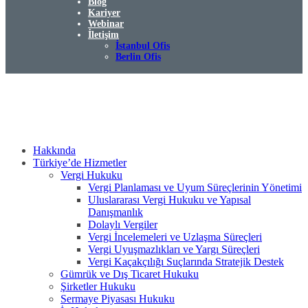
Blog
Kariyer
Webinar
İletişim
İstanbul Ofis
Berlin Ofis
Hakkında
Türkiye’de Hizmetler
Vergi Hukuku
Vergi Planlaması ve Uyum Süreçlerinin Yönetimi
Uluslararası Vergi Hukuku ve Yapısal
Danışmanlık
Dolaylı Vergiler
Vergi İncelemeleri ve Uzlaşma Süreçleri
Vergi Uyuşmazlıkları ve Yargı Süreçleri
Vergi Kaçakçılığı Suçlarında Stratejik Destek
Gümrük ve Dış Ticaret Hukuku
Şirketler Hukuku
Sermaye Piyasası Hukuku