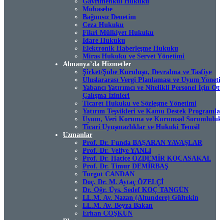
Gayrimenkul Hukuku
Muhasebe
Bağımsız Denetim
Ceza Hukuku
Fikri Mülkiyet Hukuku
İdare Hukuku
Elektronik Haberleşme Hukuku
Miras Hukuku ve Servet Yönetimi
Almanya’da Hizmetler
Şirket/Şube Kuruluşu, Devralma ve Tasfiye
Uluslararası Vergi Planlaması ve Uyum Yönet
Yabancı Yatırımcı ve Nitelikli Personel İçin 
Çalışma İzinleri
Ticaret Hukuku ve Sözleşme Yönetimi
Yatırım Teşvikleri ve Kamu Destek Programla
Uyum, Veri Koruma ve Kurumsal Sorumlulu
Ticari Uyuşmazlıklar ve Hukuki Temsil
Uzmanlar
Prof. Dr. Funda BAŞARAN YAVAŞLAR
Prof. Dr. Veliye YANLI
Prof. Dr. Hatice ÖZDEMİR KOCASAKAL
Prof. Dr. Timur DEMİRBAŞ
Turgut CANDAN
Doç. Dr. M. Aytaç ÖZELÇİ
Dr. Öğr. Üys. Sedef KOÇ TANGÜN
LL.M. Av. Nazan (Altundere) Gültekin
LL.M. Av. Beyza Bakan
Erhan COŞKUN