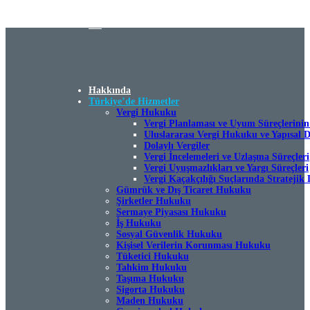
TR
EN
DE
Hakkında
Türkiye’de Hizmetler
Vergi Hukuku
Vergi Planlaması ve Uyum Süreçlerinin
Uluslararası Vergi Hukuku ve Yapısal 
Dolaylı Vergiler
Vergi İncelemeleri ve Uzlaşma Süreçleri
Vergi Uyuşmazlıkları ve Yargı Süreçleri
Vergi Kaçakçılığı Suçlarında Stratejik 
Gümrük ve Dış Ticaret Hukuku
Şirketler Hukuku
Sermaye Piyasası Hukuku
İş Hukuku
Sosyal Güvenlik Hukuku
Kişisel Verilerin Korunması Hukuku
Tüketici Hukuku
Tahkim Hukuku
Taşıma Hukuku
Sigorta Hukuku
Maden Hukuku