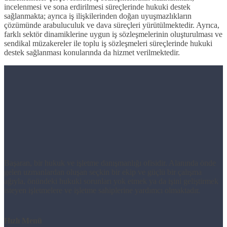
incelenmesi ve sona erdirilmesi süreçlerinde hukuki destek
sağlanmakta; ayrıca iş ilişkilerinden doğan uyuşmazlıkların
çözümünde arabuluculuk ve dava süreçleri yürütülmektedir. Ayrıca,
farklı sektör dinamiklerine uygun iş sözleşmelerinin oluşturulması ve
sendikal müzakereler ile toplu iş sözleşmeleri süreçlerinde hukuki
destek sağlanması konularında da hizmet verilmektedir.
Başaran, bir hukuk ve işletme danışmanlığı ofisidir. Alanında önde
gelen uzmanlardan oluşan seçkin bir ekip ve güçlü bir çalışma
ağıyla, önündeki hukuki sorunları yok etmek ya da işini geliştirmek
isteyen işletmelere ve işletme sahiplerine yardımcı olmaktadır.
Hızlı Menü