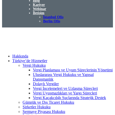
Blog
Kariyer
Webinar
İletişim
İstanbul Ofis
Berlin Ofis
Hakkında
Türkiye’de Hizmetler
Vergi Hukuku
Vergi Planlaması ve Uyum Süreçlerinin Yönetimi
Uluslararası Vergi Hukuku ve Yapısal
Danışmanlık
Dolaylı Vergiler
Vergi İncelemeleri ve Uzlaşma Süreçleri
Vergi Uyuşmazlıkları ve Yargı Süreçleri
Vergi Kaçakçılığı Suçlarında Stratejik Destek
Gümrük ve Dış Ticaret Hukuku
Şirketler Hukuku
Sermaye Piyasası Hukuku