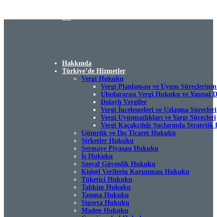
TR
EN
DE
Hakkında
Türkiye’de Hizmetler
Vergi Hukuku
Vergi Planlaması ve Uyum Süreçlerinin
Uluslararası Vergi Hukuku ve Yapısal 
Dolaylı Vergiler
Vergi İncelemeleri ve Uzlaşma Süreçleri
Vergi Uyuşmazlıkları ve Yargı Süreçleri
Vergi Kaçakçılığı Suçlarında Stratejik 
Gümrük ve Dış Ticaret Hukuku
Şirketler Hukuku
Sermaye Piyasası Hukuku
İş Hukuku
Sosyal Güvenlik Hukuku
Kişisel Verilerin Korunması Hukuku
Tüketici Hukuku
Tahkim Hukuku
Taşıma Hukuku
Sigorta Hukuku
Maden Hukuku