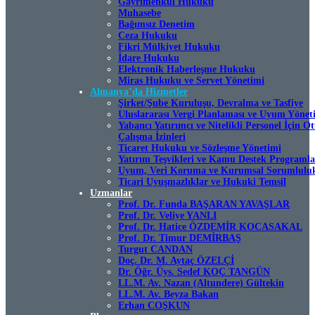
Gayrimenkul Hukuku
Muhasebe
Bağımsız Denetim
Ceza Hukuku
Fikri Mülkiyet Hukuku
İdare Hukuku
Elektronik Haberleşme Hukuku
Miras Hukuku ve Servet Yönetimi
Almanya’da Hizmetler
Şirket/Şube Kuruluşu, Devralma ve Tasfiye
Uluslararası Vergi Planlaması ve Uyum Yönet
Yabancı Yatırımcı ve Nitelikli Personel İçin 
Çalışma İzinleri
Ticaret Hukuku ve Sözleşme Yönetimi
Yatırım Teşvikleri ve Kamu Destek Programla
Uyum, Veri Koruma ve Kurumsal Sorumlulu
Ticari Uyuşmazlıklar ve Hukuki Temsil
Uzmanlar
Prof. Dr. Funda BAŞARAN YAVAŞLAR
Prof. Dr. Veliye YANLI
Prof. Dr. Hatice ÖZDEMİR KOCASAKAL
Prof. Dr. Timur DEMİRBAŞ
Turgut CANDAN
Doç. Dr. M. Aytaç ÖZELÇİ
Dr. Öğr. Üys. Sedef KOÇ TANGÜN
LL.M. Av. Nazan (Altundere) Gültekin
LL.M. Av. Beyza Bakan
Erhan COŞKUN