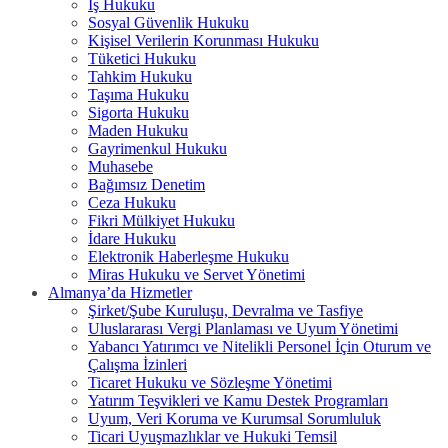
İş Hukuku
Sosyal Güvenlik Hukuku
Kişisel Verilerin Korunması Hukuku
Tüketici Hukuku
Tahkim Hukuku
Taşıma Hukuku
Sigorta Hukuku
Maden Hukuku
Gayrimenkul Hukuku
Muhasebe
Bağımsız Denetim
Ceza Hukuku
Fikri Mülkiyet Hukuku
İdare Hukuku
Elektronik Haberleşme Hukuku
Miras Hukuku ve Servet Yönetimi
Almanya’da Hizmetler
Şirket/Şube Kuruluşu, Devralma ve Tasfiye
Uluslararası Vergi Planlaması ve Uyum Yönetimi
Yabancı Yatırımcı ve Nitelikli Personel İçin Oturum ve
Çalışma İzinleri
Ticaret Hukuku ve Sözleşme Yönetimi
Yatırım Teşvikleri ve Kamu Destek Programları
Uyum, Veri Koruma ve Kurumsal Sorumluluk
Ticari Uyuşmazlıklar ve Hukuki Temsil