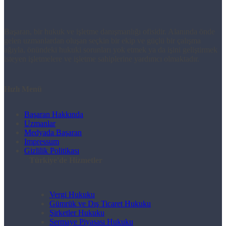
Başaran, bir hukuk ve işletme danışmanlığı ofisidir. Alanında önde
gelen uzmanlardan oluşan seçkin bir ekip ve güçlü bir çalışma
ağıyla, önündeki hukuki sorunları yok etmek ya da işini geliştirmek
isteyen işletmelere ve işletme sahiplerine yardımcı olmaktadır.
Hızlı Menü
Başaran Hakkında
Uzmanlar
Medyada Başaran
Impressum
Gizlilik Politikası
Türkiye'de Hizmetler
Vergi Hukuku
Gümrük ve Dış Ticaret Hukuku
Şirketler Hukuku
Sermaye Piyasası Hukuku