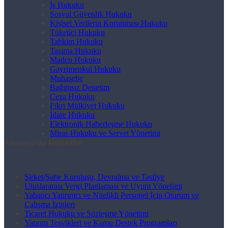
İş Hukuku
Sosyal Güvenlik Hukuku
Kişisel Verilerin Korunması Hukuku
Tüketici Hukuku
Tahkim Hukuku
Taşıma Hukuku
Maden Hukuku
Gayrimenkul Hukuku
Muhasebe
Bağımsız Denetim
Ceza Hukuku
Fikri Mülkiyet Hukuku
İdare Hukuku
Elektronik Haberleşme Hukuku
Miras Hukuku ve Servet Yönetimi
Almanya'da Hizmetler
Şirket/Şube Kuruluşu, Devralma ve Tasfiye
Uluslararası Vergi Planlaması ve Uyum Yönetimi
Yabancı Yatırımcı ve Nitelikli Personel İçin Oturum ve
Çalışma İzinleri
Ticaret Hukuku ve Sözleşme Yönetimi
Yatırım Teşvikleri ve Kamu Destek Programları