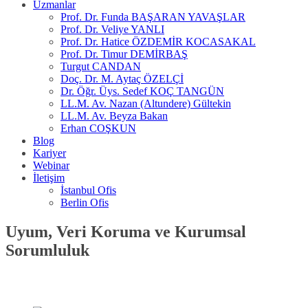
Uzmanlar
Prof. Dr. Funda BAŞARAN YAVAŞLAR
Prof. Dr. Veliye YANLI
Prof. Dr. Hatice ÖZDEMİR KOCASAKAL
Prof. Dr. Timur DEMİRBAŞ
Turgut CANDAN
Doç. Dr. M. Aytaç ÖZELÇİ
Dr. Öğr. Üys. Sedef KOÇ TANGÜN
LL.M. Av. Nazan (Altundere) Gültekin
LL.M. Av. Beyza Bakan
Erhan COŞKUN
Blog
Kariyer
Webinar
İletişim
İstanbul Ofis
Berlin Ofis
Uyum, Veri Koruma ve Kurumsal
Sorumluluk