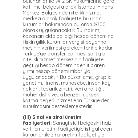
bulunanlar ile 7412 SK hükümlerine göre
ka­tılımcı belgesi alarak İstanbul Finans
Merkezi Bölgesinde nitelikli hizmet
merkezi ola­rak faaliyette bulunan
kurum­lar bakımından bu oran %100
olarak uygulanacaktır. Bu in­dirim,
kazancın elde edildiği hesap dönemine
ilişkin yıl­lık kurumlar vergisi beyanna­
mesinin verilmesi gereken ta­rihe kadar
Türkiye’ye trans­fer edilmesi şartıyla,
nitelikli hizmet merkezinin faaliyete
geçtiği hesap döneminden iti­baren
yirmi hesap dönemi iti­barıyla
uygulanacaktır. Bu düzenleme, grup içi
yönetim, finans, muhasebe, insan kay­
nakları, tedarik zinciri, ve­ri analitiği,
mühendislik veya benzeri yüksek
katma değerli hizmetlerin Türkiye’den
su­nulmasını desteklemektedir.
(iii) Sınai ve zirai üretim
faaliyetleri:
Sanayi sicil bel­gesini haiz
ve fiilen üretim fa­aliyetiyle iştigal eden
kurum­lar ile zirai üretim faaliyetiyle