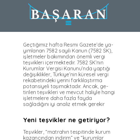
HAKKINDA
TÜRKIYE’DE
HIZMETLER
ALMANYA’DA
HIZMETLER
Geçtiğimiz hafta Res­mi Gazete’de ya­
yımlanan 7582 sayılı Kanun (7582 SK),
UZMANLAR
işlet­meler bakımın­dan önemli vergi
teşvikleri içer­mektedir. 7582 SK’nın
BLOG
Kurum­lar Vergisi Kanunu’nda yap­tığı
değişiklikler, Türkiye’nin küresel vergi
KARIYER
rekabetindeki yerini farklılaştırma
potansi­yeli taşımaktadır. Ancak, ge­
WEBINAR
tirilen teşvikleri ve mevcut haliyle hangi
İLETIŞIM
işletmelere da­ha fazla fayda
sağladığını iyi analiz etmek gerekir
Yeni teşvikler ne getiriyor?
Teşvikler, “matrahın tespi­tinde kurum
kazancından in­dirim” ve “kurumlar