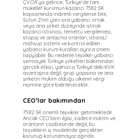
ÇVÖA’ya gelince; Türki­ye’de tam
mükellef kurumun kazancı 7582 SK
kapsamın­da indirimli vergilense bile,
Sütun 2’nin yanı sıra yaban­cı ortak
veya ana şirket düze­yinde iştirak
kazancı istisna­sı, temettü vergilemesi,
stopaj ve anlaşma oranları, istisna/
mahsup sistemi ve kontrol edilen
yabancı kurum kural­ları ayrıca önem
taşıyabilir. Bu nedenle teşvikin yaban­cı
sermayeli Türkiye şirket­leri bakımından
gerçek etki­si, yalnızca Türkiye’deki KVK
avantajına değil, grup yapısı­na ve ana
şirketin mukim ol­duğu ülkenin vergi
rejimine göre belirlenecektir.
CEO’lar bakımından
7582 SK önemli teşvikler getirmektedir.
Ancak CEO’la­rın ilgisi, sadece indirim ve
oranların cazibesinde değil, bu
teşviklerin iş modelinde gerçekten
korunup koruna­mayacağında