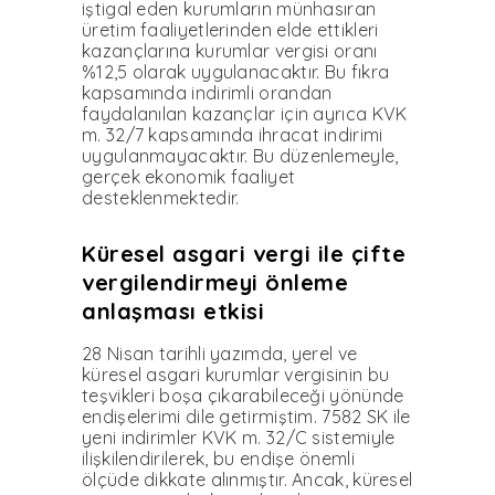
iştigal eden kurumların mün­hasıran
üretim faaliyetlerin­den elde ettikleri
kazançla­rına kurumlar vergisi oranı
%12,5 olarak uygulanacaktır. Bu fıkra
kapsamında indirimli orandan
faydalanılan kazanç­lar için ayrıca KVK
m. 32/7 kapsamında ihracat indirimi
uygulanmayacaktır. Bu dü­zenlemeyle,
gerçek ekonomik faaliyet
desteklenmektedir.
Küresel asgari vergi ile çifte
vergilendirmeyi önleme
anlaşması etkisi
28 Nisan tarihli yazımda, yerel ve
küresel asgari ku­rumlar vergisinin bu
teşvik­leri boşa çıkarabileceği yö­nünde
endişelerimi dile ge­tirmiştim. 7582 SK ile
yeni indirimler KVK m. 32/C sis­temiyle
ilişkilendirilerek, bu endişe önemli
ölçüde dikkate alınmıştır. Ancak, küresel