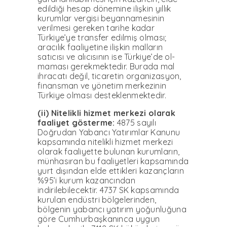
edildiği hesap dönemine ilişkin yıllık
kurumlar vergisi beyanname­sinin
verilmesi gereken tari­he kadar
Türkiye’ye transfer edilmiş olması;
aracılık faali­yetine ilişkin malların
satıcısı ve alıcısının ise Türkiye’de ol­
maması gerekmektedir. Bura­da mal
ihracatı değil, ticaretin organizasyon,
finansman ve yönetim merkezinin
Türkiye olması desteklenmektedir.
(ii) Nitelikli hizmet mer­kezi olarak
faaliyet göster­me:
4875 sayılı
Doğrudan Yabancı Yatırımlar Kanunu
kapsamında nitelikli hizmet merkezi
olarak faaliyette bu­lunan kurumların,
münhası­ran bu faaliyetleri kapsamın­da
yurt dışından elde ettikle­ri kazançların
%95’i kurum kazancından
indirilebilecek­tir. 4737 SK kapsamında
ku­rulan endüstri bölgelerinden,
bölgenin yabancı yatırım yo­ğunluğuna
göre Cumhurbaş­kanınca uygun