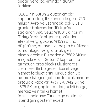
as­gari vergi bakımından durum
farklıdır.
OECD’nin Sütun 2 düzen­lemeleri
kapsamında, yıl­lık konsolide geliri 750
mil­yon Avro ve üzerindeki çok uluslu
gruplar bakımından Türkiye’de
sağlanan %95 ve­ya %100’lük indirim,
Türki­ye’deki faaliyetler yönünden
efektif vergi yükünü %15’in altına
düşürürse, bu avantaj başka bir ülkede
tamamlayıcı vergi olarak geri
alınabilecek­tir. Bu nedenle, 7582 SK’nın
en güçlü etkisi, Sütun 2 kap­samına
girmeyen orta ölçek­li uluslararası
işletmeler ile bölgesel ticaret veya
hizmet faaliyetlerini Türkiye’den yö­
netmek isteyen yatırımcılar bakımından
ortaya çıkacak­tır. 4737 SK, 7412 SK ve
4875 SK’ya yapılan atıflar, belir­li bölge,
merkez ve nitelikli hizmet
fonksiyonlarının Tür­kiye’ye çekilmek
istendiğini göstermektedir.