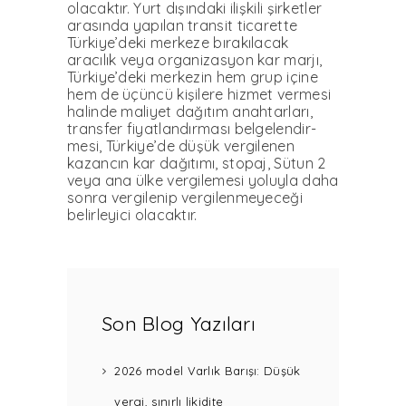
olacaktır. Yurt dışındaki ilişkili şirketler
ara­sında yapılan transit ticarette
Türkiye’deki merkeze bırakı­lacak
aracılık veya organizas­yon kar marjı,
Türkiye’deki merkezin hem grup içine
hem de üçüncü kişilere hizmet vermesi
halinde maliyet da­ğıtım anahtarları,
transfer fi­yatlandırması belgelendir­
mesi, Türkiye’de düşük vergi­lenen
kazancın kar dağıtımı, stopaj, Sütun 2
veya ana ülke vergilemesi yoluyla daha
son­ra vergilenip vergilenmeyece­ği
belirleyici olacaktır.
Son Blog Yazıları
2026 model Varlık Barışı: Düşük
vergi, sınırlı likidite