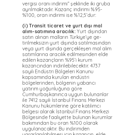
vergisi oranı indirimi” şeklinde iki gruba
ayrılmaktadır. Kazanç indirimi %95-
%100, oran in­dirimi ise %12,5’dur:
(i) Transit ticaret ve yurt dışı mal
alım-satımına ara­cılık:
Yurt dışından
satın alı­nan malların Türkiye’ye ge­
tirilmeksizin yurt dışında satılmasından
veya yurt dı­şında gerçekleşen mal alım
satımlarına aracılık edilme­sinden elde
edilen kazançla­rın %95’i kurum
kazancından indirilebilecektir. 4737
sayı­lı Endüstri Bölgeleri Kanunu
kapsamında kurulan endüst­ri
bölgelerinden, bölgenin ya­bancı
yatırım yoğunluğuna göre
Cumhurbaşkanınca uy­gun bulunanlar
ile 7412 sayılı İstanbul Finans Merkezi
Ka­nunu hükümlerine göre katı­lımcı
belgesi alarak İstanbul Finans Merkezi
Bölgesinde faaliyette bulunan kurumlar
bakımından bu oran %100 olarak
uygulanacaktır. Bu in­dirimden
yararlanılabilme­si için kazancın, elde