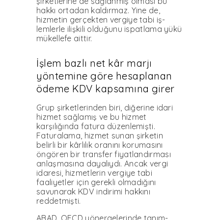
şirketlerine de sağ­lanmış olması bu
hakkı ortadan kaldırmaz. Yine de,
hizmetin gerçekten vergiye tabi iş­
lemlerle ilişkili olduğunu ispatlama yükü
mükellefe aittir.
İşlem bazlı net kâr marjı
yöntemine göre hesaplanan
ödeme KDV kapsamına girer
Grup şirketlerinden biri, diğerine idari
hizmet sağlamış ve bu hizmet
karşılığında fatura düzenlemişti.
Faturalama, hizmet sunan şirketin
belirli bir kârlılık oranını korumasını
öngören bir transfer fiyatlan­dırması
anlaşmasına dayalıydı. Ancak ver­gi
idaresi, hizmetlerin vergiye tabi
faaliyet­ler için gerekli olmadığını
savunarak KDV indirimi hakkını
reddetmişti.
ABAD, OECD yönergelerinde tanım­