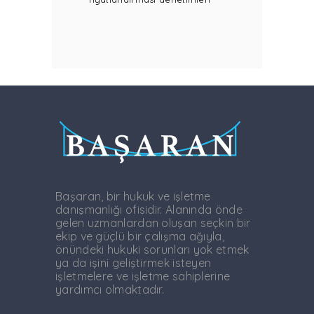
Başaran, bir hukuk ve işletme
danışmanlığı ofisidir. Alanında önde
gelen uzmanlardan oluşan seçkin bir
ekip ve güçlü bir çalışma ağıyla,
önündeki hukuki sorunları yok etmek
ya da işini geliştirmek isteyen
işletmelere ve işletme sahiplerine
yardımcı olmaktadır.