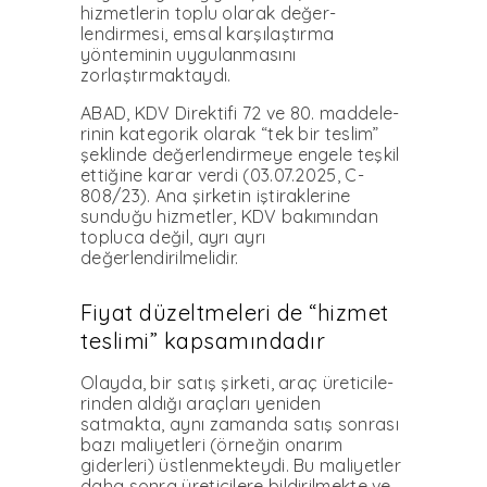
hizmetlerin toplu olarak değer­
lendirmesi, emsal karşılaştırma
yöntemi­nin uygulanmasını
zorlaştırmaktaydı.
ABAD, KDV Direktifi 72 ve 80. maddele­
rinin kategorik olarak “tek bir teslim”
şek­linde değerlendirmeye engele teşkil
ettiği­ne karar verdi (03.07.2025, C-
808/23). Ana şirketin iştiraklerine
sunduğu hizmetler, KDV bakımından
topluca değil, ayrı ayrı
değerlendirilmelidir.
Fiyat düzeltmeleri de “hizmet
teslimi” kapsamındadır
Olayda, bir satış şirketi, araç üreticile­
rinden aldığı araçları yeniden
satmakta, aynı zamanda satış sonrası
bazı maliyetleri (örneğin onarım
giderleri) üstlenmektey­di. Bu maliyetler
daha sonra üreticilere bil­dirilmekte ve