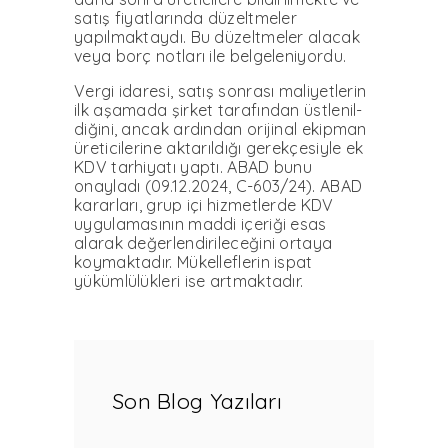
satış fiyatlarında düzeltme­ler
yapılmaktaydı. Bu düzeltmeler alacak
veya borç notları ile belgeleniyordu.
Vergi idaresi, satış sonrası maliyetle­rin
ilk aşamada şirket tarafından üstlenil­
diğini, ancak ardından orijinal ekipman
üreticilerine aktarıldığı gerekçesiyle ek
KDV tarhiyatı yaptı. ABAD bunu
onayladı (09.12.2024, C-603/24). ABAD
kararları, grup içi hizmetlerde KDV
uygulamasının maddi içeriği esas
alarak değerlendirilece­ğini ortaya
koymaktadır. Mükelleflerin is­pat
yükümlülükleri ise artmaktadır.
Son Blog Yazıları