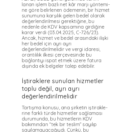
lanan işlem bazlı net kâr marjı yöntemi­
ne göre belirlenen ödemenin, bir hizmet
sunumuna karşılık gelen bedel olarak
de­ğerlendirilmesi gerektiğine, bu
nedenle de KDV kapsamına girdiğine
karar verdi (03.04.2025, C-726/23).
Ancak, hizmet ve bedel arasındaki ilişki
her bedel için ayrı ayrı
değerlendirilmelidir ve vergi idaresi,
orantılılık ilkesi çerçevesinde bu
bağlantı­yı ispat etmek üzere fatura
dışında ek bel­geler talep edebilir.
İştiraklere sunulan hizmetler
toplu değil, ayrı ayrı
değerlendirilmelidir
Tartışma konusu, ana şirketin iştirakle­
rine farklı türde hizmetler sağlaması
duru­munda, bu hizmetlerin KDV
bakımından “tek bir teslim” sayılıp
sayılamayacağıydı. Çünkü, bu