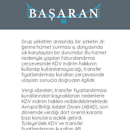
HAKKINDA
TÜRKIYE’DE
HIZMETLER
ALMANYA’DA
HIZMETLER
Grup şirketleri arasında, bir şirketin di­
ğerine hizmet sunması iş dünyasında
UZMANLAR
sık karşılaşılan bir durumdur. Bu hizmet
nedeniyle yapılan faturalandırma
BLOG
çerçe­vesinde KDV indirim hakkının
kullanılıp kullanılamayacağı, transfer
KARIYER
fiyatlandırma­sı kuralları çerçevesinde
ulaşılan sonuçla doğrudan ilgilidir.
WEBINAR
Vergi idareleri, transfer fiyatlandırma­sı
İLETIŞIM
kurallarından kaynaklanan nedenlerle
KDV indirim hakkını reddedebilmektedir.
Avrupa Birliği Adalet Divanı (ABAD), son
dönemde verdiği dört önemli kararla
bazı konulara açıklık getirdi.
Türkiye’deki KDV ve transfer
fiyatlandırması kuralları AB