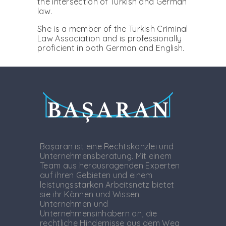
the intersection of Turkish and German
law.
She is a member of the Turkish Criminal
Law Association and is professionally
proficient in both German and English.
Başaran ist eine Rechtskanzlei und
Unternehmensberatung. Mit einem
Team aus herausragenden Experten
auf ihren Gebieten und einem
leistungsstarken Arbeitsnetz bietet
sie ihr Können und Wissen
Unternehmen und
Unternehmensinhabern an, die
rechtliche Hindernisse aus dem Weg