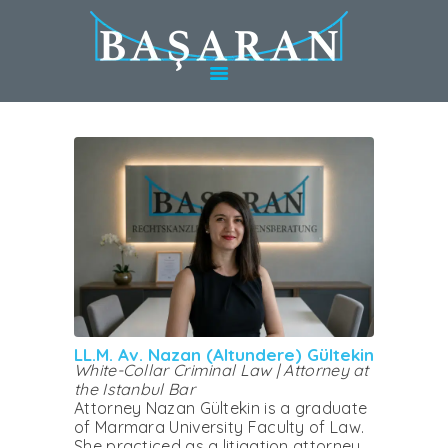
HOME
ABOUT BASARAN
SERVICES IN
TÜRKIYE
SERVICES IN
GERMANY
EXPERTS
CONTACT
LL.M. Av. Nazan (Altundere) Gültekin
White-Collar Criminal Law | Attorney at
the Istanbul Bar
Attorney Nazan Gültekin is a graduate
of Marmara University Faculty of Law.
She practiced as a litigation attorney