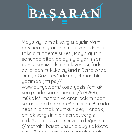
HAKKINDA
TÜRKIYE’DE
HIZMETLER
ALMANYA’DA
HIZMETLER
Mayıs ayı, emlak vergisi ayıdır. Mart
başında başlayan emlak vergisinin ilk
UZMANLAR
taksidini ödeme süresi, Mayıs ayının
sonunda biter; dolayısıyla yarın son
BLOG
gün. Ülkemizdeki emlak vergisi, farklı
açılardan hukuka aykırıdır. Daha önce
KARIYER
Dünya Gazetesi’nde yayınlanan bir
yazımda (https://
WEBINAR
www.dunya.com/kose-yazisi/emlak-
İLETIŞIM
vergisinde-sorun-nerede/378268),
mükellef, matrah ve oran bakımından
sorunlu noktalara değinmiştim. Burada
hepsini anmak mümkün değil. Ancak,
emlak vergisinin bir servet vergisi
olduğu, dolaysıyla servetin değerinin
(/matrah) başat unsur olduğu dikkate
alındığında, taşınmazın emlak vergisi