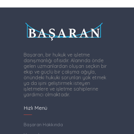
Başaran, bir hukuk ve işletme
danışmanlığı ofisidir. Alanında önde
gelen uzmanlardan oluşan seçkin bir
ekip ve güçlü bir çalışma ağıyla,
önündeki hukuki sorunları yok etmek
ya da işini geliştirmek isteyen
işletmelere ve işletme sahiplerine
yardımcı olmaktadır.
Hızlı Menü
Başaran Hakkında