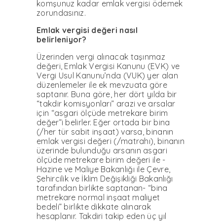
komşunuz kadar emlak vergisi ödemek
zorundasınız.
Emlak vergisi değeri nasıl
belirleniyor?
Üzerinden vergi alınacak taşınmaz
değeri, Emlak Vergisi Kanunu (EVK) ve
Vergi Usul Kanunu’nda (VUK) yer alan
düzenlemeler ile ek mevzuata göre
saptanır. Buna göre, her dört yılda bir
“takdir komisyonları” arazi ve arsalar
için “asgari ölçüde metrekare birim
değer”i belirler. Eğer ortada bir bina
(/her tür sabit inşaat) varsa, binanın
emlak vergisi değeri (/matrahı), binanın
üzerinde bulunduğu arsanın asgari
ölçüde metrekare birim değeri ile -
Hazine ve Maliye Bakanlığı ile Çevre,
Şehircilik ve İklim Değişikliği Bakanlığı
tarafından birlikte saptanan- “bina
metrekare normal inşaat maliyet
bedeli” birlikte dikkate alınarak
hesaplanır. Takdiri takip eden üç yıl