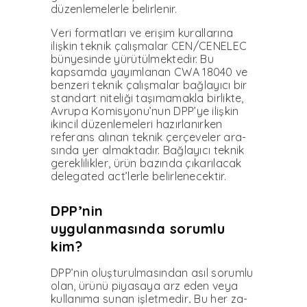
düzenleme­lerle belirlenir.
Veri formatları ve erişim ku­rallarına
ilişkin teknik çalış­malar CEN/CENELEC
bün­yesinde yürütülmektedir. Bu
kapsamda yayımlanan CWA 18040 ve
benzeri teknik ça­lışmalar bağlayıcı bir
stan­dart niteliği taşımamakla bir­likte,
Avrupa Komisyonu’nun DPP’ye ilişkin
ikincil düzenle­meleri hazırlanırken
referans alınan teknik çerçeveler ara­
sında yer almaktadır. Bağla­yıcı teknik
gereklilikler, ürün bazında çıkarılacak
delegated act’lerle belirlenecektir.
DPP’nin
uygulanmasında
sorumlu
kim?
DPP’nin oluşturulmasından asıl sorumlu
olan, ürünü piya­saya arz eden veya
kullanıma sunan işletmedir
.
Bu her za­