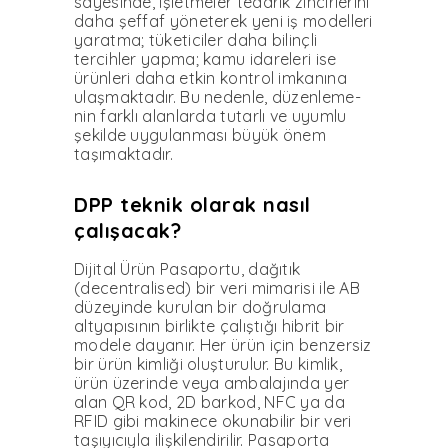
sayesinde, işletmeler te­darik zincirlerini
daha şeffaf yöneterek yeni iş modelleri
ya­ratma; tüketiciler daha bilinç­li
tercihler yapma; kamu ida­releri ise
ürünleri daha etkin kontrol imkanına
ulaşmakta­dır. Bu nedenle, düzenleme­
nin farklı alanlarda tutarlı ve uyumlu
şekilde uygulanması büyük önem
taşımaktadır.
DPP teknik olarak nasıl
çalışacak?
Dijital Ürün Pasaportu, da­ğıtık
(decentralised) bir ve­ri mimarisi ile AB
düzeyinde kurulan bir doğrulama
altya­pısının birlikte çalıştığı hibrit bir
modele dayanır. Her ürün için benzersiz
bir ürün kimli­ği oluşturulur. Bu kimlik,
ürün üzerinde veya ambalajında yer
alan QR kod, 2D barkod, NFC ya da
RFID gibi makinece oku­nabilir bir veri
taşıyıcıyla iliş­kilendirilir. Pasaporta