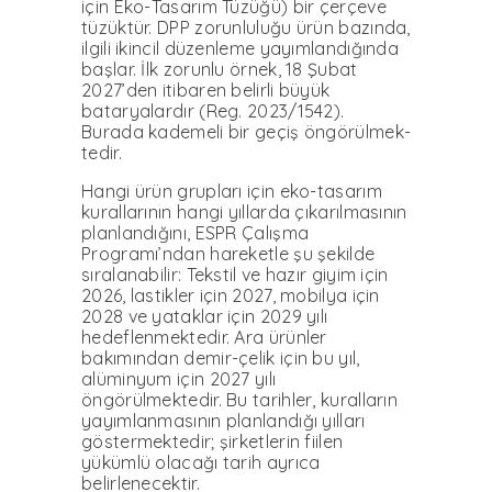
için Eko-Tasarım Tüzüğü) bir çerçeve
tüzüktür. DPP zo­runluluğu ürün bazında,
ilgili ikincil düzenleme yayımlan­dığında
başlar. İlk zorunlu ör­nek, 18 Şubat
2027’den itiba­ren belirli büyük
bataryalardır (Reg. 2023/1542).
Burada ka­demeli bir geçiş öngörülmek­
tedir.
Hangi ürün grupları için eko-tasarım
kurallarının han­gi yıllarda çıkarılmasının
planlandığını, ESPR Çalışma
Programı’ndan hareketle şu şekilde
sıralanabilir: Tekstil ve hazır giyim için
2026, las­tikler için 2027, mobilya için
2028 ve yataklar için 2029 yı­lı
hedeflenmektedir. Ara ürün­ler
bakımından demir-çelik için bu yıl,
alüminyum için 2027 yılı
öngörülmektedir. Bu tarihler, kuralların
yayım­lanmasının planlandığı yılları
göstermektedir; şirketlerin fi­ilen
yükümlü olacağı tarih ay­rıca
belirlenecektir.