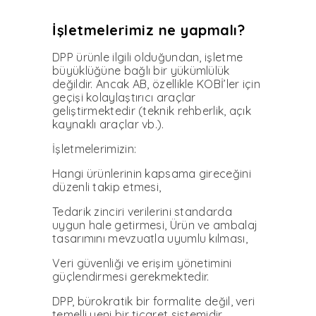
İşletmelerimiz ne yapmalı?
DPP ürünle ilgili olduğun­dan, işletme
büyüklüğüne bağ­lı bir yükümlülük
değildir. An­cak AB, özellikle KOBİ’ler için
geçişi kolaylaştırıcı araçlar
geliştirmektedir (teknik reh­berlik, açık
kaynaklı araçlar vb.).
İşletmelerimizin:
Hangi ürünlerinin kapsama gireceğini
düzenli takip etme­si,
Tedarik zinciri verilerini standarda
uygun hale getirme­si, Ürün ve ambalaj
tasarımını mevzuatla uyumlu kılması,
Veri güvenliği ve erişim yö­netimini
güçlendirmesi gerekmektedir.
DPP, bürokratik bir forma­lite değil, veri
temelli yeni bir ticaret sistemidir.