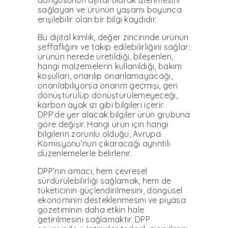
döngüsü­nün dijital olarak izlenmesini
sağlayan ve ürünün yaşamı bo­yunca
erişilebilir olan bir bilgi kaydıdır.
Bu dijital kimlik, değer zin­cirinde ürünün
şeffaflığını ve takip edilebilirliğini sağlar:
ürünün nerede üretildiği, bi­leşenleri,
hangi malzemelerin kullanıldığı, bakım
koşulları, onarılıp onarılamayacağı,
ona­rılabiliyorsa onarım geçmişi, geri
dönüştürülüp dönüştürü­lemeyeceği,
karbon ayak izi gi­bi bilgileri içerir.
DPP’de yer alacak bilgiler ürün grubuna
göre değişir. Hangi ürün için hangi
bilgilerin zorunlu oldu­ğu, Avrupa
Komisyonu’nun çı­karacağı ayrıntılı
düzenleme­lerle belirlenir.
DPP’nin amacı, hem çevre­sel
sürdürülebilirliği sağla­mak, hem de
tüketicinin güç­lendirilmesini, döngüsel
eko­nominin desteklenmesini ve piyasa
gözetiminin daha etkin hale
getirilmesini sağlamaktır. DPP