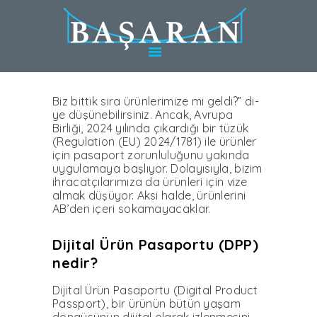
HAKKINDA
TÜRKIYE’DE
HIZMETLER
ALMANYA’DA
HIZMETLER
Biz bittik sı­ra ürünlerimi­ze mi geldi?” di­
ye düşünebilirsi­niz. Ancak, Avrupa
UZMANLAR
Birliği, 2024 yılın­da çıkardığı bir tü­zük
(Regulation (EU) 2024/1781) ile ürünler
BLOG
için pasa­port zorunluluğunu yakında
uygulama­ya başlıyor. Dolayısıyla, bizim
KARIYER
ihracatçılarımıza da ürünleri için vize
almak düşüyor. Aksi halde, ürünlerini
WEBINAR
AB’den içeri sokamayacaklar.
İLETIŞIM
Dijital Ürün Pasaportu (DPP)
nedir?
Dijital Ürün Pasaportu (Di­gital Product
Passport), bir ürünün bütün yaşam