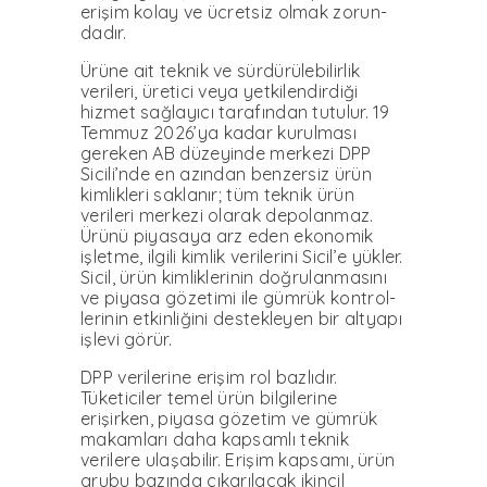
erişim kolay ve ücretsiz olmak zorun­
dadır.
Ürüne ait teknik ve sürdü­rülebilirlik
verileri, üretici ve­ya yetkilendirdiği
hizmet sağ­layıcı tarafından tutulur. 19
Temmuz 2026’ya kadar ku­rulması
gereken AB düzeyin­de merkezi DPP
Sicili’nde en azından benzersiz ürün
kim­likleri saklanır; tüm teknik ürün
verileri merkezi olarak depolanmaz.
Ürünü piyasa­ya arz eden ekonomik
işletme, ilgili kimlik verilerini Sicil’e yükler.
Sicil, ürün kimlikleri­nin doğrulanmasını
ve piyasa gözetimi ile gümrük kontrol­
lerinin etkinliğini destekleyen bir altyapı
işlevi görür.
DPP verilerine erişim rol bazlıdır.
Tüketiciler temel ürün bilgilerine
erişirken, pi­yasa gözetim ve gümrük
ma­kamları daha kapsamlı tek­nik
verilere ulaşabilir. Erişim kapsamı, ürün
grubu bazında çıkarılacak ikincil