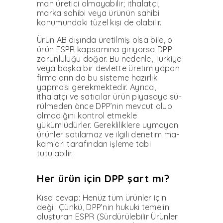
man üretici olmayabilir; itha­latçı,
marka sahibi veya ürü­nün sahibi
konumundaki tüzel kişi de olabilir.
Ürün AB dışında üretilmiş olsa bile, o
ürün ESPR kapsa­mına giriyorsa DPP
zorunlu­luğu doğar. Bu nedenle, Tür­kiye
veya başka bir devlette üretim yapan
firmaların da bu sisteme hazırlık
yapması ge­rekmektedir. Ayrıca,
ithalatçı ve satıcılar ürün piyasaya sü­
rülmeden önce DPP’nin mev­cut olup
olmadığını kontrol etmekle
yükümlüdürler. Ge­rekliliklere uymayan
ürünler satılamaz ve ilgili denetim ma­
kamları tarafından işleme tabi
tutulabilir.
Her ürün için DPP şart mı?
Kısa cevap: Henüz tüm ürün­ler için
değil. Çünkü, DPP’nin hukuki temelini
oluşturan ESPR (Sürdürülebilir Ürün­ler